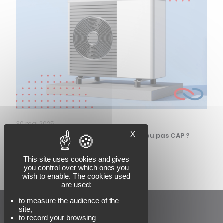
30 mai 2025
X
Pompes à chaleur en entreprise : PAC ou pas CAP ?
Read more
This site uses cookies and gives
you control over which ones you
wish to enable. The cookies used
are used:
to measure the audience of the
site,
to record your browsing