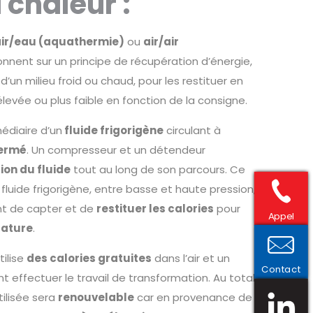
chaleur :
ir/eau (aquathermie)
ou
air/air
ionnent sur un principe de récupération d’énergie,
’un milieu froid ou chaud, pour les restituer en
evée ou plus faible en fonction de la consigne.
édiaire d’un
fluide frigorigène
circulant à
fermé
. Un compresseur et un détendeur
ion du fluide
tout au long de son parcours. Ce
luide frigorigène, entre basse et haute pression,
t de capter et de
restituer les calories
pour
Appel
rature
.
ilise
des calories gratuites
dans l’air et un
Contact
t effectuer le travail de transformation. Au total,
tilisée sera
renouvelable
car en provenance de