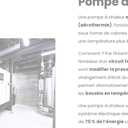
Pompe à 
Une pompe à chaleur
a
(aérothermie)
, fonct
sous forme de calories d
une température plus él
Comment ? Par l’interm
l’intérieur d’un
circuit 
vont
modifier la press
changement d’état du f
permet alternativemen
les
besoins en tempé
Une pompe à chaleur ut
système électrique vien
de
70 % de l’énergie
u