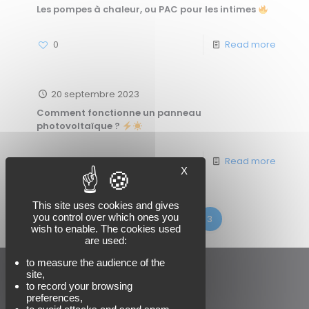
Les pompes à chaleur, ou PAC pour les intimes
0
Read more
20 septembre 2023
Comment fonctionne un panneau
photovoltaïque ?
0
Read more
X
This site uses cookies and gives
you control over which ones you
Prev page
1
2
3
wish to enable. The cookies used
are used:
to measure the audience of the
site,
to record your browsing
preferences,